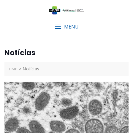
Skip
to
content
MENU
Notícias
>
Notícias
HMP