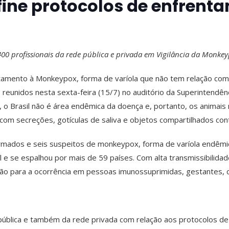
fine protocolos de enfrent
 400 profissionais da rede pública e privada em Vigilância da Monke
tamento à Monkeypox, forma de varíola que não tem relação com 
reunidos nesta sexta-feira (15/7) no auditório da Superintendên
 o Brasil não é área endêmica da doença e, portanto, os animais
com secreções, gotículas de saliva e objetos compartilhados co
firmados e seis suspeitos de monkeypox, forma de varíola endêmi
 e se espalhou por mais de 59 países. Com alta transmissibilidad
ção para a ocorrência em pessoas imunossuprimidas, gestantes, c
ública e também da rede privada com relação aos protocolos de as