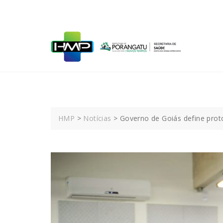
Skip
to
content
HMP
>
Notícias
>
Governo de Goiás define pro