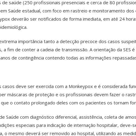
is de saúde (250 profissionais presenciais e cerca de 80 profis
ia em Saúde estadual, com foco em rastreio e monitoramento dos ca
pox deverão ser notificados de forma imediata, em até 24 horas
pidemiológica.
 extrema importância tanto a detecção precoce dos casos suspeit
, a fim de conter a cadeia de transmissão. A orientação da SES é
planos de contingência contendo todas as informações repassadas
dos casos deve ser exercida com a Monkeypox e é considerada fu
eber máscaras de proteção e os profissionais devem fazer o ra
o que o contato prolongado deles com os pacientes os tornam fon
e Saúde com diagnóstico diferencial, assistência, coleta de amo
ndições especiais para indicação de internação hospitalar, deve-
vaga, o mesmo deverá ser removido ao hospital, utilizando as med